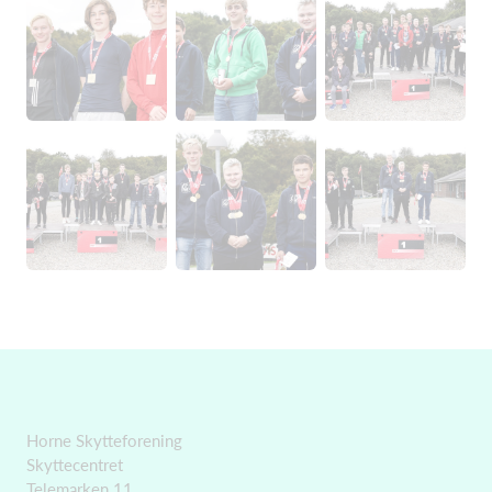
Dette website bruger cookies til at forbedre brugeroplevelsen og til at
tilføre ekstra funktionalitet.
Detaljer
Horne Skytteforening
Skyttecentret
Tilpas
Tillad cookies
Tillad ikke cookies
Telemarken 11